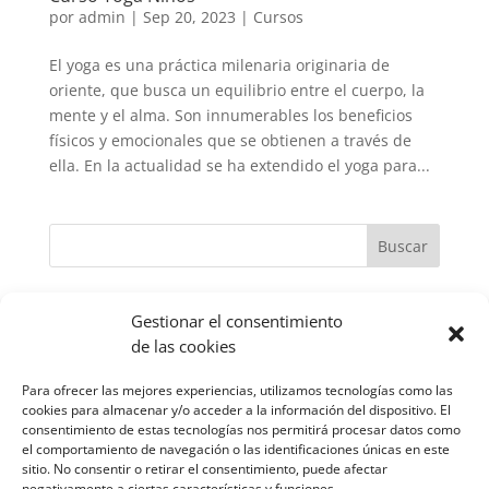
por
admin
|
Sep 20, 2023
|
Cursos
El yoga es una práctica milenaria originaria de
oriente, que busca un equilibrio entre el cuerpo, la
mente y el alma. Son innumerables los beneficios
físicos y emocionales que se obtienen a través de
ella. En la actualidad se ha extendido el yoga para...
Entradas recientes
Gestionar el consentimiento
Equilibrio emocional con los 15 mejores aceites
de las cookies
esenciales y sinergias aromáticas
Para ofrecer las mejores experiencias, utilizamos tecnologías como las
Puertas abiertas meditación
cookies para almacenar y/o acceder a la información del dispositivo. El
consentimiento de estas tecnologías nos permitirá procesar datos como
Curso Yoga Niños
el comportamiento de navegación o las identificaciones únicas en este
sitio. No consentir o retirar el consentimiento, puede afectar
Categorías
negativamente a ciertas características y funciones.